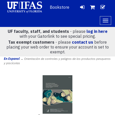
Bookstore
LOGIN
CH
VIEW
Togg
navig
UF faculty, staff, and students
- please
log in here
CART
with your Gatorlink to see special pricing.
Tax exempt customers
- please
contact us
before
placing your web order to ensure your account is set to
(
0
)
exempt.
En Espanol
→ Orientación de controles y peligros de los productos pesqueros
y piscícolas