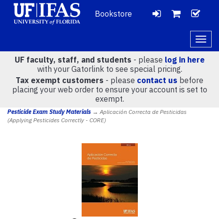
Bookstore
LOGIN
CH
VIEW
Togg
navig
UF faculty, staff, and students
- please
log in here
CART
with your Gatorlink to see special pricing.
Tax exempt customers
- please
contact us
before
placing your web order to ensure your account is set to
(
0
)
exempt.
Pesticide Exam Study Materials
→ Aplicación Correcta de Pesticidas
(Applying Pesticides Correctly - CORE)